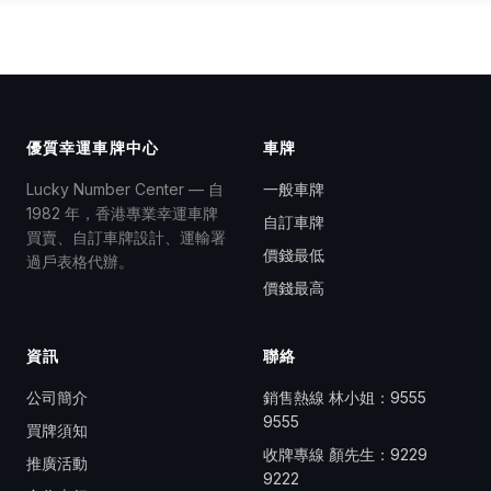
優質幸運車牌中心
車牌
Lucky Number Center — 自
一般車牌
1982 年，香港專業幸運車牌
自訂車牌
買賣、自訂車牌設計、運輸署
價錢最低
過戶表格代辦。
價錢最高
資訊
聯絡
公司簡介
銷售熱線 林小姐：
9555
9555
買牌須知
收牌專線 顏先生：
9229
推廣活動
9222