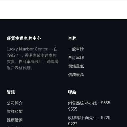
優質幸運車牌中心
車牌
Lucky Number Center — 自
一般車牌
1982 年，香港專業幸運車牌
自訂車牌
買賣、自訂車牌設計、運輸署
價錢最低
過戶表格代辦。
價錢最高
資訊
聯絡
公司簡介
銷售熱線 林小姐：
9555
9555
買牌須知
收牌專線 顏先生：
9229
推廣活動
9222