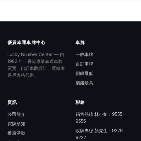
優質幸運車牌中心
車牌
Lucky Number Center — 自
一般車牌
1982 年，香港專業幸運車牌
自訂車牌
買賣、自訂車牌設計、運輸署
價錢最低
過戶表格代辦。
價錢最高
資訊
聯絡
公司簡介
銷售熱線 林小姐：
9555
9555
買牌須知
收牌專線 顏先生：
9229
推廣活動
9222