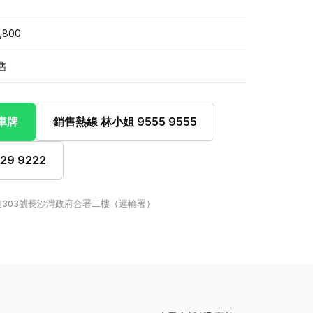
,800
售
此車牌
銷售熱線 林小姐 9555 9555
9 9222
303號長沙灣政府合署二樓（運輸署）