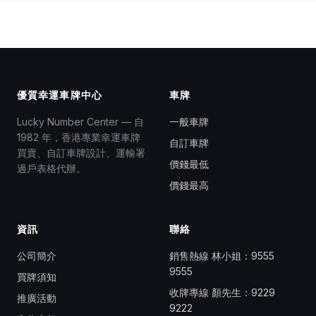
優質幸運車牌中心
車牌
Lucky Number Center — 自
一般車牌
1982 年，香港專業幸運車牌
自訂車牌
買賣、自訂車牌設計、運輸署
價錢最低
過戶表格代辦。
價錢最高
資訊
聯絡
公司簡介
銷售熱線 林小姐：
9555
9555
買牌須知
收牌專線 顏先生：
9229
推廣活動
9222