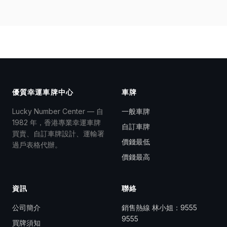
優質幸運車牌中心
車牌
Lucky Number Center — 自
一般車牌
1982 年，香港專業幸運車牌
自訂車牌
買賣、自訂車牌設計、運輸署
價錢最低
過戶表格代辦。
價錢最高
資訊
聯絡
公司簡介
銷售熱線 林小姐：
9555
9555
買牌須知