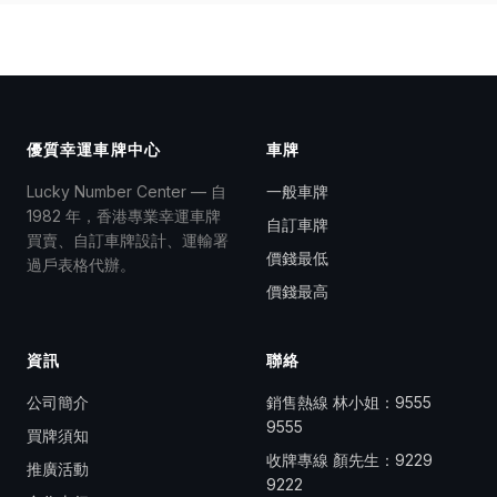
優質幸運車牌中心
車牌
Lucky Number Center — 自
一般車牌
1982 年，香港專業幸運車牌
自訂車牌
買賣、自訂車牌設計、運輸署
價錢最低
過戶表格代辦。
價錢最高
資訊
聯絡
公司簡介
銷售熱線 林小姐：
9555
9555
買牌須知
收牌專線 顏先生：
9229
推廣活動
9222