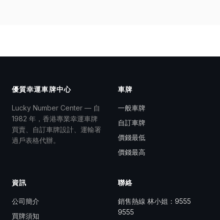
優質幸運車牌中心
車牌
Lucky Number Center — 自
一般車牌
1982 年，香港專業幸運車牌
自訂車牌
買賣、自訂車牌設計、運輸署
價錢最低
過戶表格代辦。
價錢最高
資訊
聯絡
公司簡介
銷售熱線 林小姐：
9555
9555
買牌須知