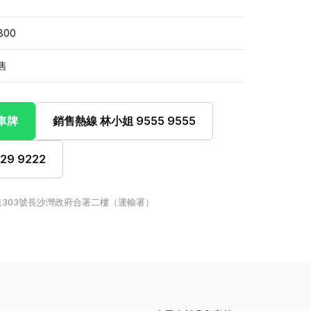
800
售
此車牌
銷售熱線 林小姐 9555 9555
9 9222
303號長沙灣政府合署二樓（運輸署）