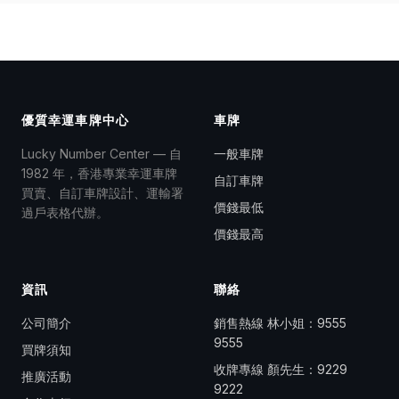
優質幸運車牌中心
車牌
Lucky Number Center — 自
一般車牌
1982 年，香港專業幸運車牌
自訂車牌
買賣、自訂車牌設計、運輸署
價錢最低
過戶表格代辦。
價錢最高
資訊
聯絡
公司簡介
銷售熱線 林小姐：
9555
9555
買牌須知
收牌專線 顏先生：
9229
推廣活動
9222