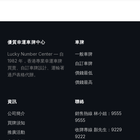
優質幸運車牌中心
車牌
Lucky Number Center — 自
一般車牌
1982 年，香港專業幸運車牌
自訂車牌
買賣、自訂車牌設計、運輸署
價錢最低
過戶表格代辦。
價錢最高
資訊
聯絡
公司簡介
銷售熱線 林小姐：
9555
9555
買牌須知
收牌專線 顏先生：
9229
推廣活動
9222