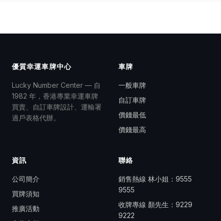
優質幸運車牌中心
車牌
Lucky Number Center — 自
一般車牌
1982 年，香港專業幸運車牌
自訂車牌
買賣、自訂車牌設計、運輸署
價錢最低
過戶表格代辦。
價錢最高
資訊
聯絡
公司簡介
銷售熱線 林小姐：
9555
9555
買牌須知
收牌專線 顏先生：
9229
推廣活動
9222