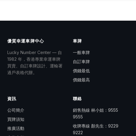
優質幸運車牌中心
車牌
Lucky Number Center — 自
一般車牌
1982 年，香港專業幸運車牌
自訂車牌
買賣、自訂車牌設計、運輸署
價錢最低
過戶表格代辦。
價錢最高
資訊
聯絡
公司簡介
銷售熱線 林小姐：
9555
9555
買牌須知
收牌專線 顏先生：
9229
推廣活動
9222