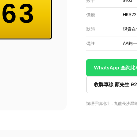
數字
9163
63
價錢
HK$22
狀態
現貨在
備註
AA夠
WhatsApp 查詢
收牌專線 顏先生 922
辦理手續地址：九龍長沙灣道