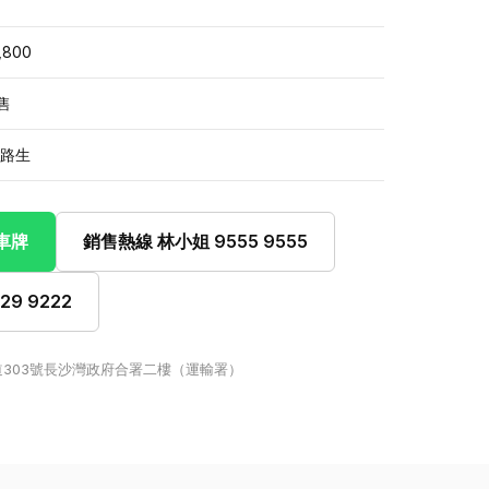
,800
售
一路生
此車牌
銷售熱線 林小姐 9555 9555
9 9222
303號長沙灣政府合署二樓（運輸署）