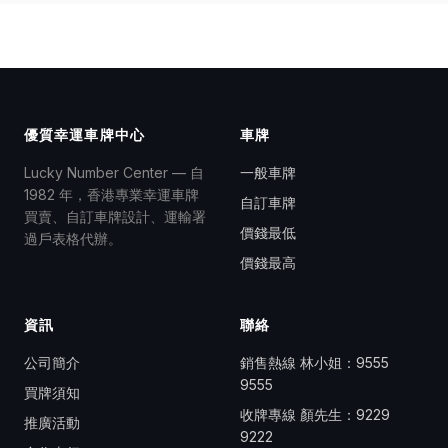
優質幸運車牌中心
車牌
Lucky Number Center — 自
一般車牌
1982 年，香港專業幸運車牌
自訂車牌
買賣、自訂車牌設計、運輸署
價錢最低
過戶表格代辦。
價錢最高
資訊
聯絡
公司簡介
銷售熱線 林小姐：
9555
9555
買牌須知
收牌專線 顏先生：
9229
推廣活動
9222