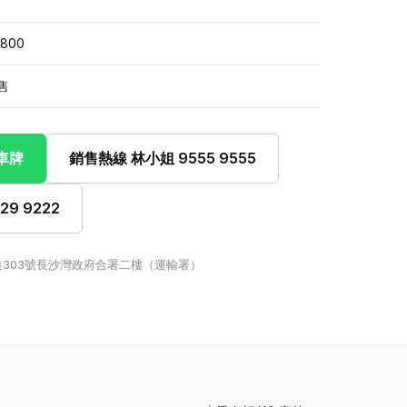
,800
售
此車牌
銷售熱線 林小姐 9555 9555
9 9222
303號長沙灣政府合署二樓（運輸署）