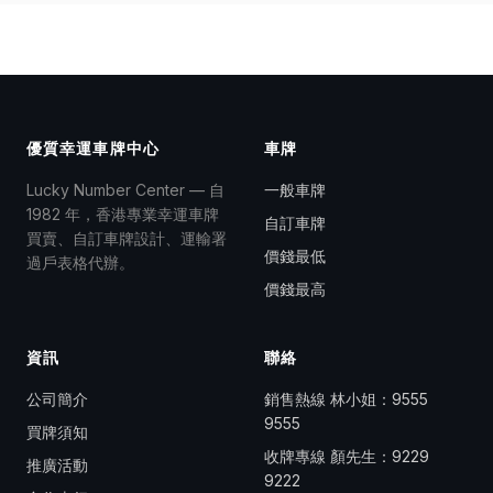
優質幸運車牌中心
車牌
Lucky Number Center — 自
一般車牌
1982 年，香港專業幸運車牌
自訂車牌
買賣、自訂車牌設計、運輸署
價錢最低
過戶表格代辦。
價錢最高
資訊
聯絡
公司簡介
銷售熱線 林小姐：
9555
9555
買牌須知
收牌專線 顏先生：
9229
推廣活動
9222