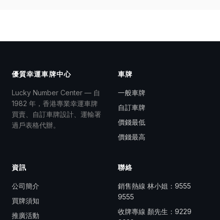
優質幸運車牌中心
車牌
Lucky Number Center — 自
一般車牌
1982 年，香港專業幸運車牌
自訂車牌
買賣、自訂車牌設計、運輸署
價錢最低
過戶表格代辦。
價錢最高
資訊
聯絡
公司簡介
銷售熱線 林小姐：
9555
9555
買牌須知
收牌專線 顏先生：
9229
推廣活動