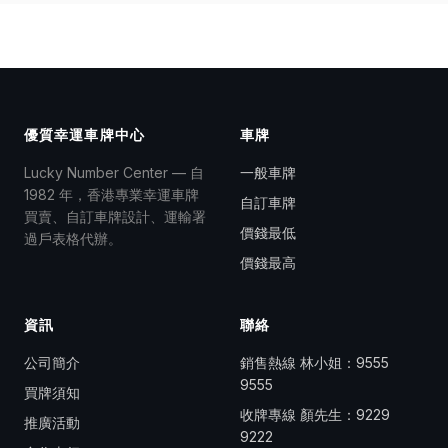
優質幸運車牌中心
車牌
Lucky Number Center — 自
一般車牌
1982 年，香港專業幸運車牌
自訂車牌
買賣、自訂車牌設計、運輸署
價錢最低
過戶表格代辦。
價錢最高
資訊
聯絡
公司簡介
銷售熱線 林小姐：
9555
9555
買牌須知
收牌專線 顏先生：
9229
推廣活動
9222