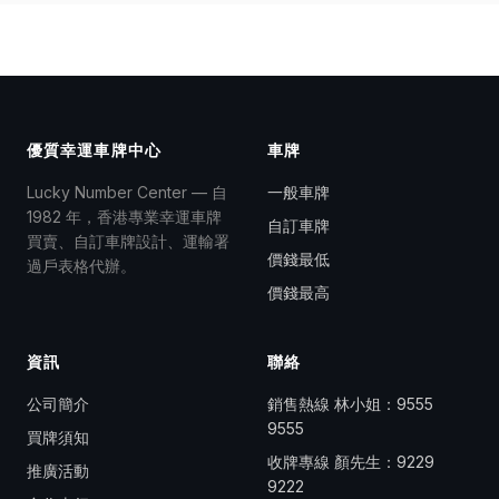
優質幸運車牌中心
車牌
Lucky Number Center — 自
一般車牌
1982 年，香港專業幸運車牌
自訂車牌
買賣、自訂車牌設計、運輸署
價錢最低
過戶表格代辦。
價錢最高
資訊
聯絡
公司簡介
銷售熱線 林小姐：
9555
9555
買牌須知
收牌專線 顏先生：
9229
推廣活動
9222