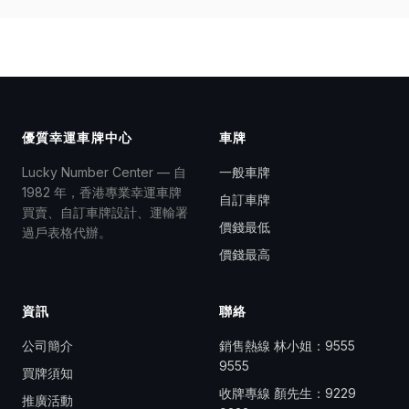
優質幸運車牌中心
車牌
Lucky Number Center — 自
一般車牌
1982 年，香港專業幸運車牌
自訂車牌
買賣、自訂車牌設計、運輸署
價錢最低
過戶表格代辦。
價錢最高
資訊
聯絡
公司簡介
銷售熱線 林小姐：
9555
9555
買牌須知
收牌專線 顏先生：
9229
推廣活動