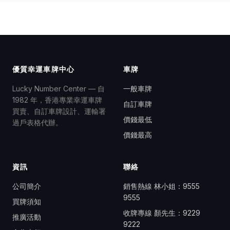
優質幸運車牌中心
車牌
Lucky Number Center — 自
一般車牌
1982 年，香港專業幸運車牌
自訂車牌
買賣、自訂車牌設計、運輸署
價錢最低
過戶表格代辦。
價錢最高
資訊
聯絡
公司簡介
銷售熱線 林小姐：
9555
9555
買牌須知
收牌專線 顏先生：
9229
推廣活動
9222