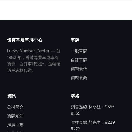
優質幸運車牌中心
車牌
Lucky Number Center — 自
一般車牌
1982 年，香港專業幸運車牌
自訂車牌
買賣、自訂車牌設計、運輸署
價錢最低
過戶表格代辦。
價錢最高
資訊
聯絡
公司簡介
銷售熱線 林小姐：
9555
9555
買牌須知
收牌專線 顏先生：
9229
推廣活動
9222