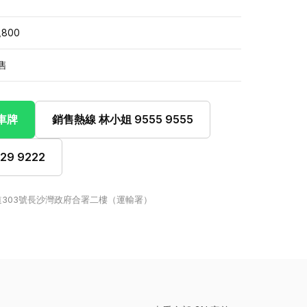
,800
售
此車牌
銷售熱線 林小姐 9555 9555
9 9222
303號長沙灣政府合署二樓（運輸署）