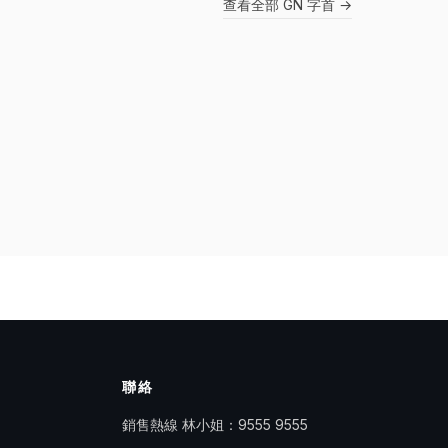
查看全部 GN 字首 →
聯絡
銷售熱線 林小姐：
9555 9555