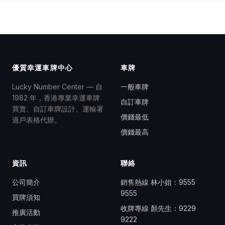
優質幸運車牌中心
車牌
Lucky Number Center — 自
一般車牌
1982 年，香港專業幸運車牌
自訂車牌
買賣、自訂車牌設計、運輸署
價錢最低
過戶表格代辦。
價錢最高
資訊
聯絡
公司簡介
銷售熱線 林小姐：
9555
9555
買牌須知
收牌專線 顏先生：
9229
推廣活動
9222