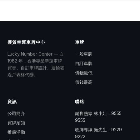
優質幸運車牌中心
車牌
Lucky Number Center — 自
一般車牌
1982 年，香港專業幸運車牌
自訂車牌
買賣、自訂車牌設計、運輸署
價錢最低
過戶表格代辦。
價錢最高
資訊
聯絡
公司簡介
銷售熱線 林小姐：
9555
9555
買牌須知
收牌專線 顏先生：
9229
推廣活動
9222