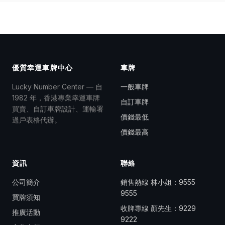
優質幸運車牌中心
車牌
Lucky Number Center — 自
一般車牌
1982 年，香港專業幸運車牌
自訂車牌
買賣、自訂車牌設計、運輸署
價錢最低
過戶表格代辦。
價錢最高
資訊
聯絡
公司簡介
銷售熱線 林小姐：
9555
9555
買牌須知
收牌專線 顏先生：
9229
推廣活動
9222