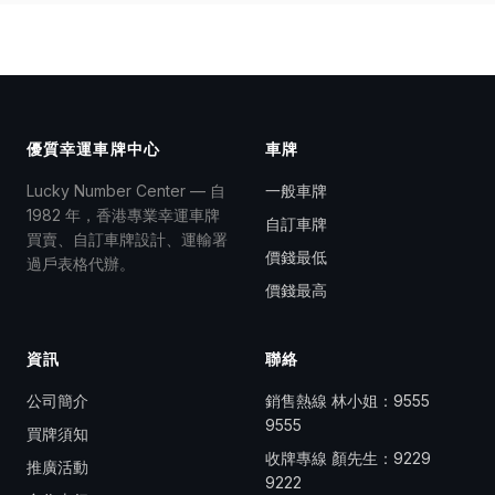
優質幸運車牌中心
車牌
Lucky Number Center — 自
一般車牌
1982 年，香港專業幸運車牌
自訂車牌
買賣、自訂車牌設計、運輸署
價錢最低
過戶表格代辦。
價錢最高
資訊
聯絡
公司簡介
銷售熱線 林小姐：
9555
9555
買牌須知
收牌專線 顏先生：
9229
推廣活動
9222