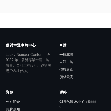
優質幸運車牌中心
車牌
Lucky Number Center — 自
一般車牌
1982 年，香港專業幸運車牌
自訂車牌
買賣、自訂車牌設計、運輸署
價錢最低
過戶表格代辦。
價錢最高
資訊
聯絡
公司簡介
銷售熱線 林小姐：
9555
9555
買牌須知