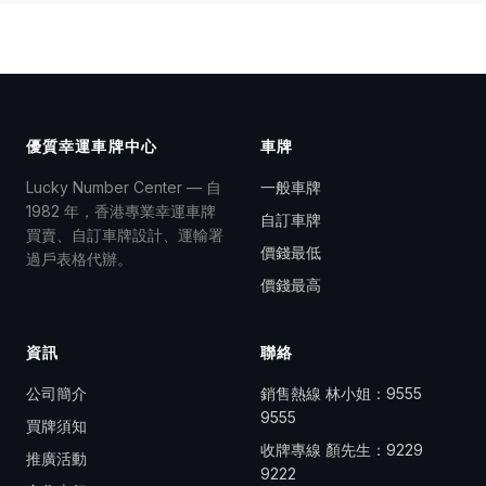
優質幸運車牌中心
車牌
Lucky Number Center — 自
一般車牌
1982 年，香港專業幸運車牌
自訂車牌
買賣、自訂車牌設計、運輸署
價錢最低
過戶表格代辦。
價錢最高
資訊
聯絡
公司簡介
銷售熱線 林小姐：
9555
9555
買牌須知
收牌專線 顏先生：
9229
推廣活動
9222