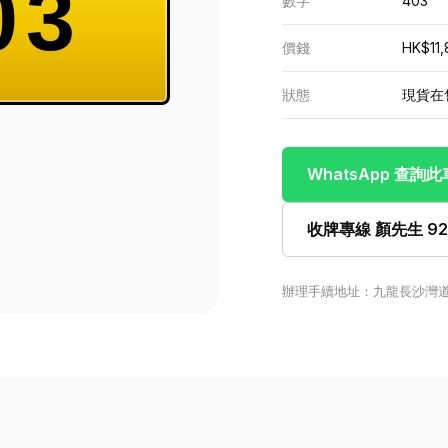
03
數字
403
價錢
HK$11,
狀態
現貨在
WhatsApp 查詢
收牌專線 顏先生 922
辦理手續地址：九龍長沙灣道