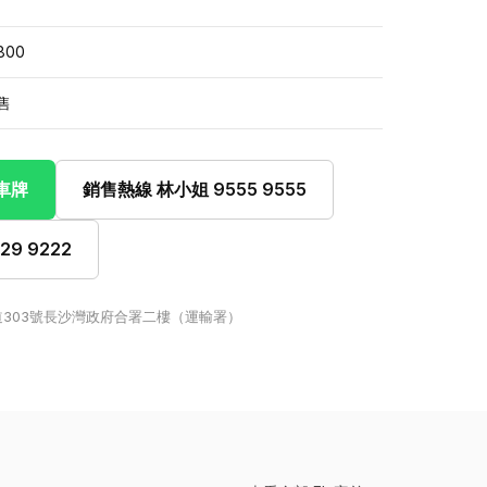
800
售
此車牌
銷售熱線 林小姐 9555 9555
9 9222
303號長沙灣政府合署二樓（運輸署）