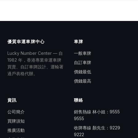
優質幸運車牌中心
車牌
Lucky Number Center — 自
一般車牌
1982 年，香港專業幸運車牌
自訂車牌
買賣、自訂車牌設計、運輸署
價錢最低
過戶表格代辦。
價錢最高
資訊
聯絡
公司簡介
銷售熱線 林小姐：
9555
9555
買牌須知
收牌專線 顏先生：
9229
推廣活動
9222