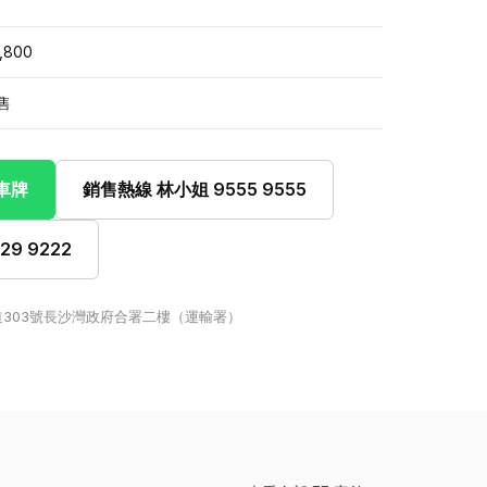
,800
售
此車牌
銷售熱線 林小姐 9555 9555
9 9222
303號長沙灣政府合署二樓（運輸署）