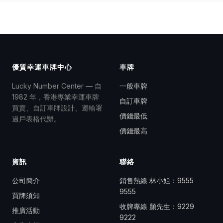
優質幸運車牌中心
車牌
Lucky Number Center — 自
一般車牌
1982 年，香港專業幸運車牌
自訂車牌
買賣、自訂車牌設計、運輸署
價錢最低
過戶表格代辦。
價錢最高
資訊
聯絡
公司簡介
銷售熱線 林小姐：
9555
9555
買牌須知
收牌專線 顏先生：
9229
推廣活動
9222