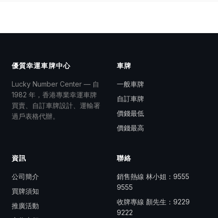
優質幸運車牌中心
車牌
Lucky Number Center — 自
一般車牌
1982 年，香港專業幸運車牌
自訂車牌
買賣、自訂車牌設計、運輸署
價錢最低
過戶表格代辦。
價錢最高
資訊
聯絡
公司簡介
銷售熱線 林小姐：
9555
9555
買牌須知
收牌專線 顏先生：
9229
推廣活動
9222