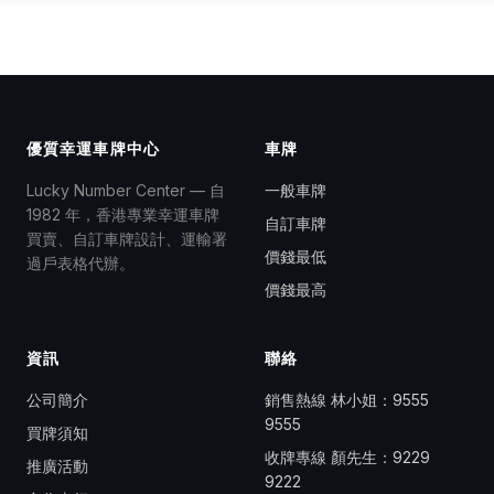
優質幸運車牌中心
車牌
Lucky Number Center — 自
一般車牌
1982 年，香港專業幸運車牌
自訂車牌
買賣、自訂車牌設計、運輸署
價錢最低
過戶表格代辦。
價錢最高
資訊
聯絡
公司簡介
銷售熱線 林小姐：
9555
9555
買牌須知
收牌專線 顏先生：
9229
推廣活動
9222