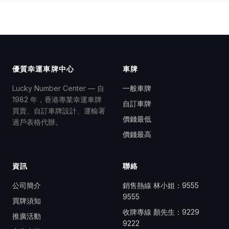
優質幸運車牌中心
車牌
Lucky Number Center — 自
一般車牌
1982 年，香港專業幸運車牌
自訂車牌
買賣、自訂車牌設計、運輸署
價錢最低
過戶表格代辦。
價錢最高
資訊
聯絡
公司簡介
銷售熱線 林小姐：
9555
9555
買牌須知
收牌專線 顏先生：
9229
推廣活動
9222