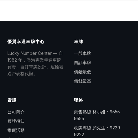
優質幸運車牌中心
車牌
Lucky Number Center — 自
一般車牌
1982 年，香港專業幸運車牌
自訂車牌
買賣、自訂車牌設計、運輸署
價錢最低
過戶表格代辦。
價錢最高
資訊
聯絡
公司簡介
銷售熱線 林小姐：
9555
9555
買牌須知
收牌專線 顏先生：
9229
推廣活動
9222