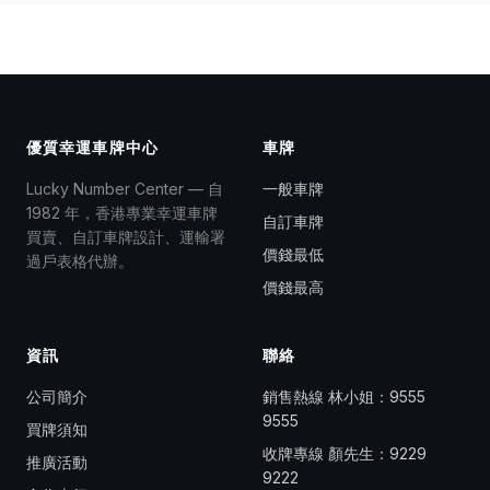
優質幸運車牌中心
車牌
Lucky Number Center — 自
一般車牌
1982 年，香港專業幸運車牌
自訂車牌
買賣、自訂車牌設計、運輸署
價錢最低
過戶表格代辦。
價錢最高
資訊
聯絡
公司簡介
銷售熱線 林小姐：
9555
9555
買牌須知
收牌專線 顏先生：
9229
推廣活動
9222