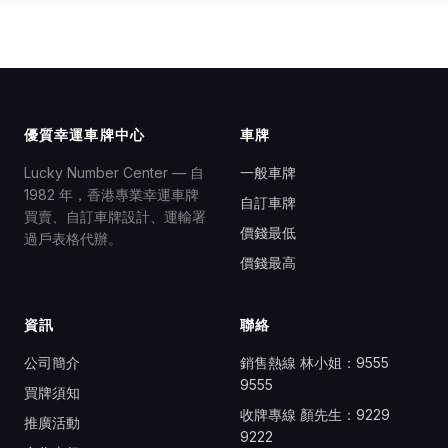
優質幸運車牌中心
車牌
Lucky Number Center — 自
一般車牌
1982 年，香港專業幸運車牌
自訂車牌
買賣、自訂車牌設計、運輸署
價錢最低
過戶表格代辦。
價錢最高
資訊
聯絡
公司簡介
銷售熱線 林小姐：
9555
9555
買牌須知
收牌專線 顏先生：
9229
推廣活動
9222