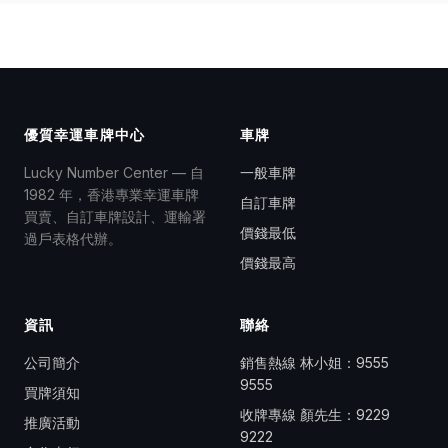
優質幸運車牌中心
車牌
Lucky Number Center — 自
一般車牌
1982 年，香港專業幸運車牌
自訂車牌
買賣、自訂車牌設計、運輸署
價錢最低
過戶表格代辦。
價錢最高
資訊
聯絡
公司簡介
銷售熱線 林小姐：
9555
9555
買牌須知
收牌專線 顏先生：
9229
推廣活動
9222