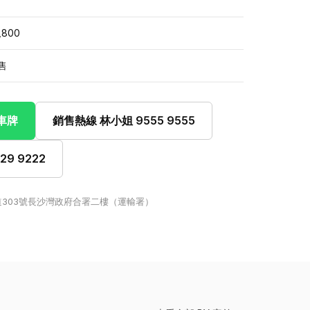
,800
售
此車牌
銷售熱線 林小姐 9555 9555
9 9222
303號長沙灣政府合署二樓（運輸署）