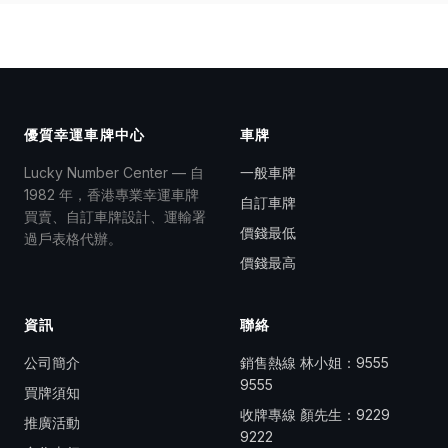
優質幸運車牌中心
車牌
Lucky Number Center — 自
一般車牌
1982 年，香港專業幸運車牌
自訂車牌
買賣、自訂車牌設計、運輸署
價錢最低
過戶表格代辦。
價錢最高
資訊
聯絡
公司簡介
銷售熱線 林小姐：
9555
9555
買牌須知
收牌專線 顏先生：
9229
推廣活動
9222