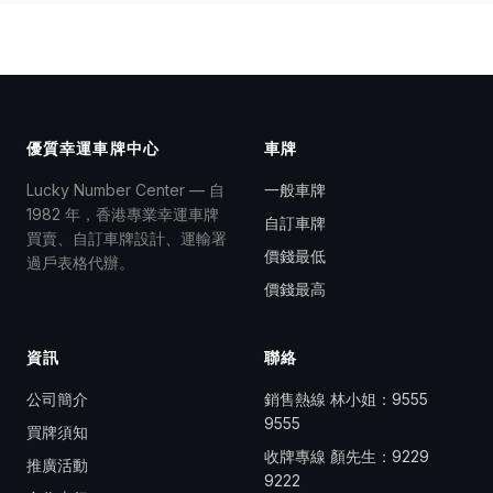
優質幸運車牌中心
車牌
Lucky Number Center — 自
一般車牌
1982 年，香港專業幸運車牌
自訂車牌
買賣、自訂車牌設計、運輸署
價錢最低
過戶表格代辦。
價錢最高
資訊
聯絡
公司簡介
銷售熱線 林小姐：
9555
9555
買牌須知
收牌專線 顏先生：
9229
推廣活動
9222