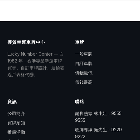
優質幸運車牌中心
車牌
Lucky Number Center — 自
一般車牌
1982 年，香港專業幸運車牌
自訂車牌
買賣、自訂車牌設計、運輸署
價錢最低
過戶表格代辦。
價錢最高
資訊
聯絡
公司簡介
銷售熱線 林小姐：
9555
9555
買牌須知
收牌專線 顏先生：
9229
推廣活動
9222