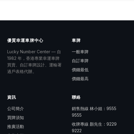
優質幸運車牌中心
車牌
Lucky Number Center — 自
一般車牌
1982 年，香港專業幸運車牌
自訂車牌
買賣、自訂車牌設計、運輸署
價錢最低
過戶表格代辦。
價錢最高
資訊
聯絡
公司簡介
銷售熱線 林小姐：
9555
9555
買牌須知
收牌專線 顏先生：
9229
推廣活動
9222