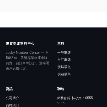
優質幸運車牌中心
車牌
Lucky Number Center — 自
一般車牌
1982 年，香港專業幸運車牌
自訂車牌
買賣、自訂車牌設計、運輸署
價錢最低
過戶表格代辦。
價錢最高
資訊
聯絡
公司簡介
銷售熱線 林小姐：
9555
9555
買牌須知