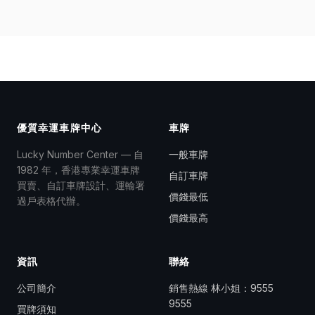
優質幸運車牌中心
車牌
Lucky Number Center — 自
一般車牌
1982 年，香港專業幸運車牌
自訂車牌
買賣、自訂車牌設計、運輸署
價錢最低
過戶表格代辦。
價錢最高
資訊
聯絡
公司簡介
銷售熱線 林小姐：
9555
9555
買牌須知