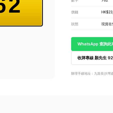
62
數字
762
價錢
HK$23
狀態
現貨在
WhatsApp 查詢
收牌專線 顏先生 922
辦理手續地址：九龍長沙灣道