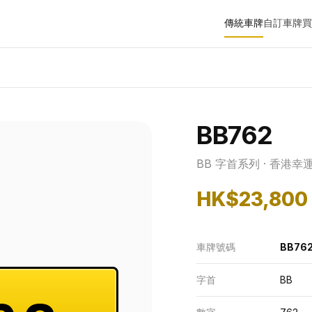
傳統車牌
自訂車牌
買
BB762
BB 字首系列 · 香港幸
HK$23,800
車牌號碼
BB76
字首
BB