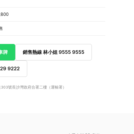
,800
售
此車牌
銷售熱線 林小姐 9555 9555
9 9222
303號長沙灣政府合署二樓（運輸署）