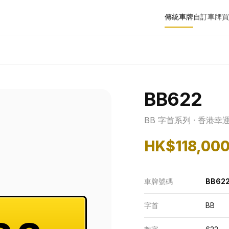
傳統車牌
自訂車牌
買
BB622
BB 字首系列 · 香港幸
HK$118,00
車牌號碼
BB62
字首
BB