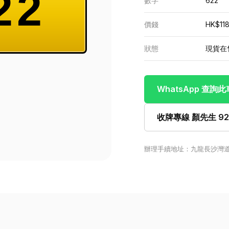
22
數字
622
價錢
HK$11
狀態
現貨在
WhatsApp 查詢
收牌專線 顏先生 922
辦理手續地址：九龍長沙灣道