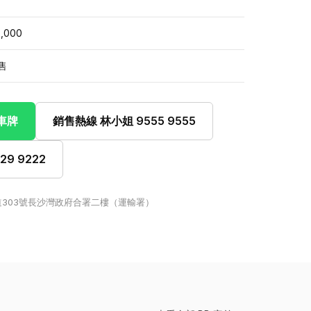
8,000
售
此車牌
銷售熱線 林小姐 9555 9555
9 9222
303號長沙灣政府合署二樓（運輸署）